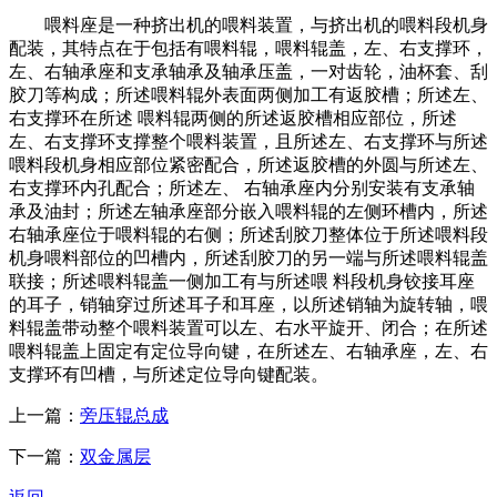
喂料座是一种挤出机的喂料装置，与挤出机的喂料段机身
配装，其特点在于包括有喂料辊，喂料辊盖，左、右支撑环，
左、右轴承座和支承轴承及轴承压盖，一对齿轮，油杯套、刮
胶刀等构成；所述喂料辊外表面两侧加工有返胶槽；所述左、
右支撑环在所述 喂料辊两侧的所述返胶槽相应部位，所述
左、右支撑环支撑整个喂料装置，且所述左、右支撑环与所述
喂料段机身相应部位紧密配合，所述返胶槽的外圆与所述左、
右支撑环内孔配合；所述左、 右轴承座内分别安装有支承轴
承及油封；所述左轴承座部分嵌入喂料辊的左侧环槽内，所述
右轴承座位于喂料辊的右侧；所述刮胶刀整体位于所述喂料段
机身喂料部位的凹槽内，所述刮胶刀的另一端与所述喂料辊盖
联接；所述喂料辊盖一侧加工有与所述喂 料段机身铰接耳座
的耳子，销轴穿过所述耳子和耳座，以所述销轴为旋转轴，喂
料辊盖带动整个喂料装置可以左、右水平旋开、闭合；在所述
喂料辊盖上固定有定位导向键，在所述左、右轴承座，左、右
支撑环有凹槽，与所述定位导向键配装。
上一篇：
旁压辊总成
下一篇：
双金属层