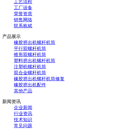
工艺流程
工厂设备
荣誉资质
销售网络
联系栋斌
产品展示
橡胶挤出机螺杆机筒
平行双螺杆机筒
锥形双螺杆机筒
塑料挤出机螺杆机筒
注塑机螺杆机筒
双合金螺杆机筒
橡胶挤出机螺杆机筒修复
橡胶挤出机配件
其他产品
新闻资讯
企业新闻
行业资讯
技术知识
常见问题