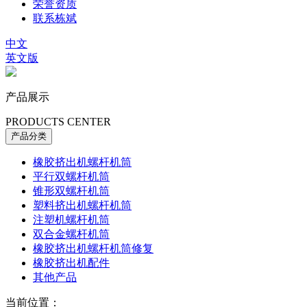
荣誉资质
联系栋斌
中文
英文版
产品展示
PRODUCTS CENTER
产品分类
橡胶挤出机螺杆机筒
平行双螺杆机筒
锥形双螺杆机筒
塑料挤出机螺杆机筒
注塑机螺杆机筒
双合金螺杆机筒
橡胶挤出机螺杆机筒修复
橡胶挤出机配件
其他产品
当前位置：