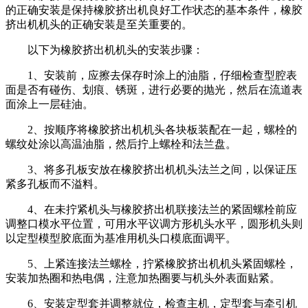
的正确安装是保持橡胶挤出机良好工作状态的基本条件，橡胶
挤出机机头的正确安装是至关重要的。
以下为橡胶挤出机机头的安装步骤：
1、安装前，应擦去保存时涂上的油脂，仔细检查型腔表
面是否有碰伤、划痕、锈斑，进行必要的抛光，然后在流道表
面涂上一层硅油。
2、按顺序将橡胶挤出机机头各块板装配在一起，螺栓的
螺纹处涂以高温油脂，然后拧上螺栓和法兰盘。
3、将多孔板安放在橡胶挤出机机头法兰之间，以保证压
紧多孔板而不溢料。
4、在未拧紧机头与橡胶挤出机联接法兰的紧固螺栓前应
调整口模水平位置，可用水平议调方形机头水平，圆形机头则
以定型模型胶底面为基准用机头口模底面调平。
5、上紧连接法兰螺栓，拧紧橡胶挤出机机头紧固螺栓，
安装加热圈和热电偶，注意加热圈要与机头外表面贴紧。
6、安装定型套并调整就位，检查主机，定型套与牵引机