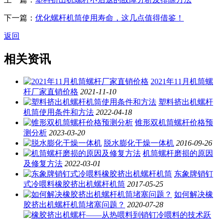
下一篇：
优化螺杆机筒使用寿命，这几点值得借鉴！
返回
相关资讯
2021年11月机筒螺
杆厂家直销价格
2021-11-10
塑料挤出机螺杆
机筒使用条件和方法
2022-04-18
锥形双机筒螺杆价格预
测分析
2023-03-20
脱水膨化干燥一体机
2016-09-26
机筒螺杆磨损的原因
及修复方法
2022-03-01
东象牌销钉
式冷喂料橡胶挤出机螺杆机筒
2017-05-25
如何解决橡
胶挤出机螺杆机筒堵塞问题？
2020-07-28